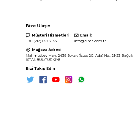
Bize Ulaşın
Müşteri Hizmetleri:
Email:
+90 (212) 659 31 55
info@dima.com.tr
Mağaza Adresi:
Mahmutbey Mah. 2439 Sokak (İstoç 20. Ada) No.: 21-23 Bağcıla
İSTANBUL/TÜRKİYE
Bizi Takip Edin