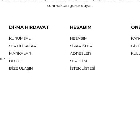
sunmaktan gurur duyar.
Dİ-MA HIRDAVAT
HESABIM
ÖNE
KURUMSAL
HESABIM
KAR
SERTİFİKALAR
SIPARIŞLER
GİZL
MARKALAR
ADRESLER
KUL
r -
BLOG
SEPETIM
BİZE ULAŞIN
İSTEK LISTESI