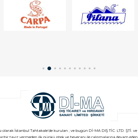
 olarak İstanbul Tahtakale’de kurulan ; ve bugün Dİ-MA DIŞ TİC. LTD. ŞTİ. ve 
içbir taviz vermeden ilk günkü istek ve heyecanı ile çalışmalarına devam eden f