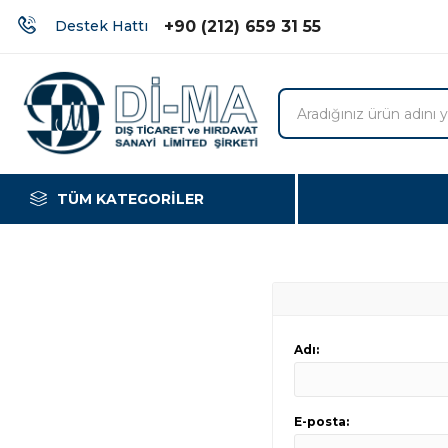
+90 (212) 659 31 55
Destek Hattı
TÜM KATEGORILER
SHIVA
CUTBRIK
JK
Adı:
E-posta: