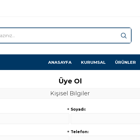
ANASAYFA
KURUMSAL
ÜRÜNLER
Üye Ol
Kişisel Bilgiler
CARPA
PİLANA
NWS
BAUM
*
Soyadı:
*
Telefon: