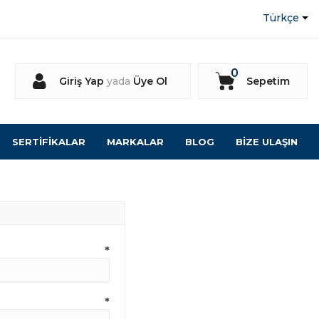
0
Giriş Yap
yada
Üye Ol
Sepetim
SERTİFİKALAR
MARKALAR
BLOG
BİZE ULAŞIN
KOBALT
NICHOLSON
HUNDE
*
*