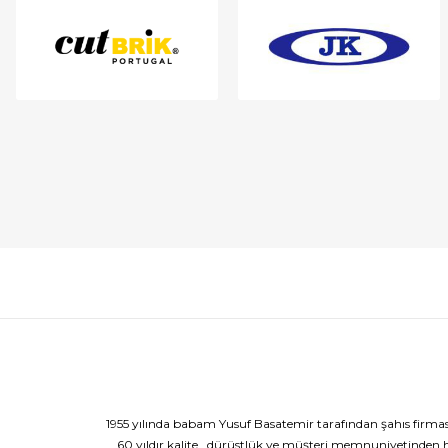
1955 yılında babam Yusuf Basatemir tarafından şahıs firması
60 yıldır kalite , dürüstlük ve müşteri memnuniyetinden h