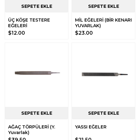
ÜÇ KÖŞE TESTERE
MİL EĞELERİ (BİR KENARI
EĞELERİ
YUVARLAK)
$12.00
$23.00
AĞAÇ TÖRPÜLERİ (Y.
YASSI EĞELER
Yuvarlak)
$39.50
$21.50