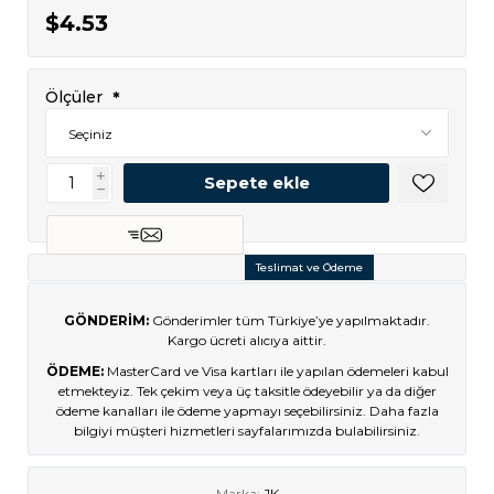
$4.53
*
Ölçüler
i
h
Teslimat ve Ödeme
GÖNDERİM:
Gönderimler tüm Türkiye’ye yapılmaktadır.
Kargo ücreti alıcıya aittir.
ÖDEME:
MasterCard ve Visa kartları ile yapılan ödemeleri kabul
etmekteyiz. Tek çekim veya üç taksitle ödeyebilir ya da diğer
ödeme kanalları ile ödeme yapmayı seçebilirsiniz. Daha fazla
bilgiyi müşteri hizmetleri sayfalarımızda bulabilirsiniz.
Marka:
JK